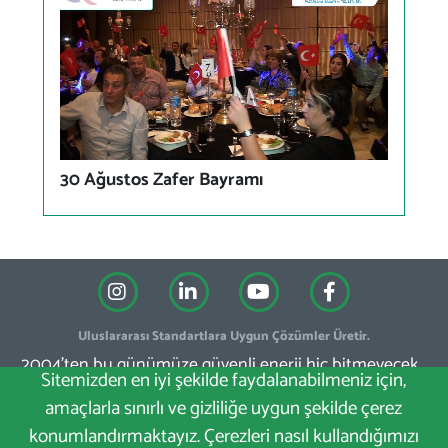
30 Ağustos Zafer Bayramı
Uluslararası Standartlara Uygun Çözümler Üretir.
2004'ten bu günümüze güvenli enerji hiç bitmeyecek...
Sitemizden en iyi şekilde faydalanabilmeniz için,
amaçlarla sınırlı ve gizliliğe uygun şekilde çerez
konumlandırmaktayız. Çerezleri nasıl kullandığımızı
Online Katalog
Çerez Politikası
Kişisel Verileri Koruma Kanunu