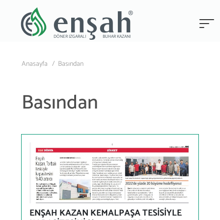
®
enşah
DÖNER IZGARALI
BUHAR KAZANI
Anasayfa /
Basından
Basından
ENŞAH KAZAN KEMALPAŞA TESİSİYLE