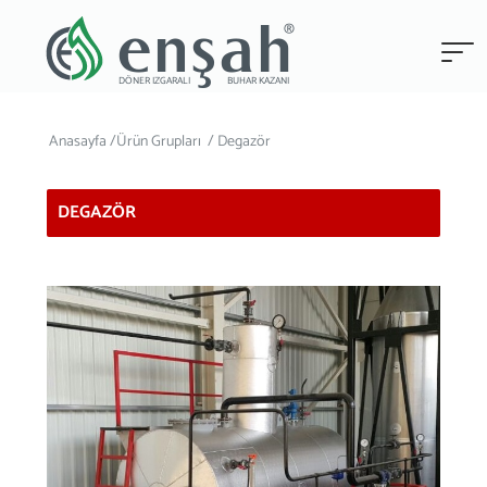
®
enşah
DÖNER IZGARALI
BUHAR KAZANI
Anasayfa /
Ürün Grupları
/ Degazör
DEGAZÖR