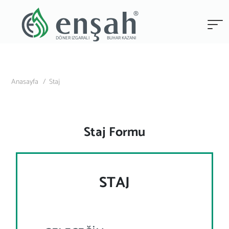
®
enşah
DÖNER IZGARALI
BUHAR KAZANI
Anasayfa /
Staj
Staj Formu
STAJ